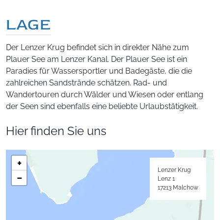
LAGE
Der Lenzer Krug befindet sich in direkter Nähe zum
Plauer See am Lenzer Kanal. Der Plauer See ist ein
Paradies für Wassersportler und Badegäste, die die
zahlreichen Sandstrände schätzen. Rad- und
Wandertouren durch Wälder und Wiesen oder entlang
der Seen sind ebenfalls eine beliebte Urlaubstätigkeit.
Hier finden Sie uns
Standort des Unternehmens auf einer interaktiven Lagekarte
+
Lenz 1
Lenzer Krug
−
17213 Malchow
Lenz 1
17213 Malchow