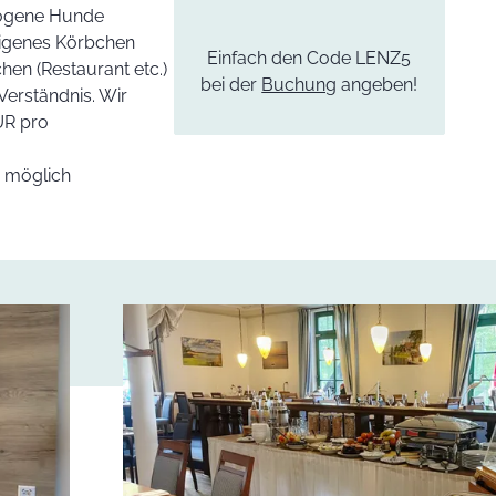
zogene Hunde
 eigenes Körbchen
Einfach den Code LENZ5
hen (Restaurant etc.)
bei der
Buchung
angeben!
Verständnis. Wir
UR pro
g möglich
ie Bilder wechselt.